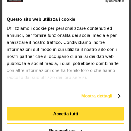
Sei un'azienda?
Contattaci su
Whatsapp!
Ottieni il tuo sconto!
Questo sito web utilizza i cookie
Utilizziamo i cookie per personalizzare contenuti ed
annunci, per fornire funzionalità dei social media e per
BRAND CHE COLLABORANO CON
analizzare il nostro traffico. Condividiamo inoltre
MES CONNETTORI
informazioni sul modo in cui utilizza il nostro sito con i
nostri partner che si occupano di analisi dei dati web,
pubblicità e social media, i quali potrebbero combinarle
TUTTI I MARCHI UTILIZZATI SONO COPYRIGHT DELLE RISPETTIVE CASE
PRODUTTRICI
con altre informazioni che ha fornito loro o che hanno
raccolto dal suo utilizzo dei loro servizi.
Mostra dettagli
Accetta tutti
MES CONNETTORI
Personalizza