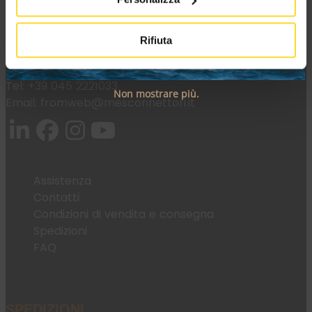
Via Maglio 19/21
37036 San Martino Buon Albergo (VR)
Rifiuta
Tel:
+39 045 2221033
Non mostrare più.
Email:
fromweb@mesconnettori.it
Assistenza
Contatti
Condizioni di vendita e consegna
Spedizioni
FAQ
SPEDIZIONI