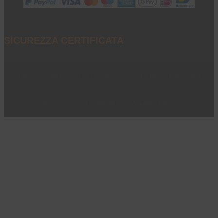
SICUREZZA CERTIFICATA
P.I. 02851040234 - © 2023 - All Rights Reserved
Privacy e note legali
|
Cookie policy