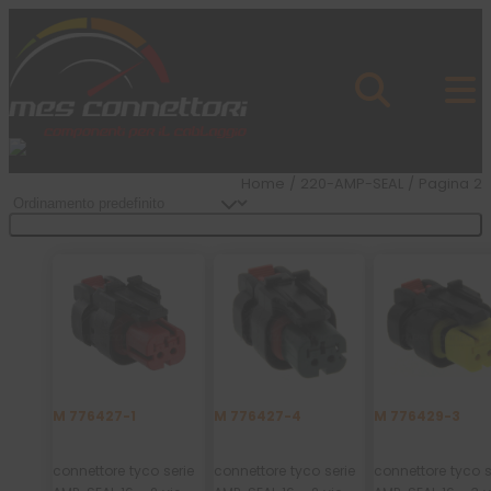
Skip to content
Azienda
Prodotti
Cataloghi
Brand
Home
/
220-AMP-SEAL
/ Pagina 2
Applicazioni
News
Filtra Prodotti
Profilo
M 776427-1
M 776427-4
M 776429-3
connettore tyco serie
connettore tyco serie
connettore tyco s