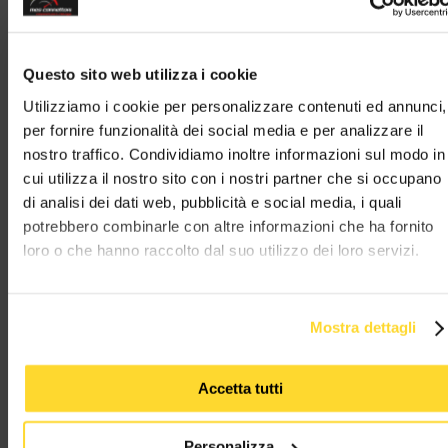
AGGIUNGI
AGGIUNGI
AGGIUNGI
Questo sito web utilizza i cookie
Utilizziamo i cookie per personalizzare contenuti ed annunci,
per fornire funzionalità dei social media e per analizzare il
nostro traffico. Condividiamo inoltre informazioni sul modo in
cui utilizza il nostro sito con i nostri partner che si occupano
M 776494-2
M 776494-1
M 776494-4
di analisi dei dati web, pubblicità e social media, i quali
potrebbero combinarle con altre informazioni che ha fornito
connettore tyco serie
connettore tyco serie
connettore tyco s
loro o che hanno raccolto dal suo utilizzo dei loro servizi.
AMP-SEAL 16 - 8 vie
AMP-SEAL 16 - 8 vie
AMP-SEAL 16 - 8 v
p.f. secondary lock
p.f. secondary lock
p.f. secondary lo
grigio
rosso
verde
TYCO
TYCO
TYCO
Mostra dettagli
AGGIUNGI
AGGIUNGI
AGGIUNGI
Accetta tutti
Personalizza