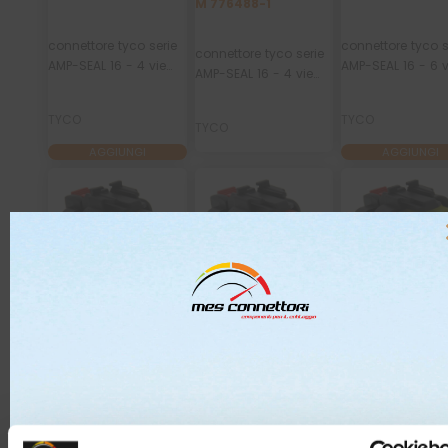
M 776488-1
connettore tyco serie
connettore tyco s
connettore tyco serie
AMP-SEAL 16 - 4 vie
AMP-SEAL 16 - 6 v
AMP-SEAL 16 - 4 vie
p.f. secondary lock
p.f. secondary lo
p.m. secondary lock
verde
giallo
rosso
TYCO
TYCO
TYCO
AGGIUNGI
AGGIUNGI
M 776433-2
M 776433-1
M 776494-3
connettore tyco serie
connettore tyco serie
connettore tyco s
AMP-SEAL 16 - 6 vie
AMP-SEAL 16 - 6 vie
AMP-SEAL 16 - 8 v
p.f. secondary lock
p.f. secondary lock
p.f. secondary lo
grigio
rosso
giallo
TYCO
TYCO
TYCO