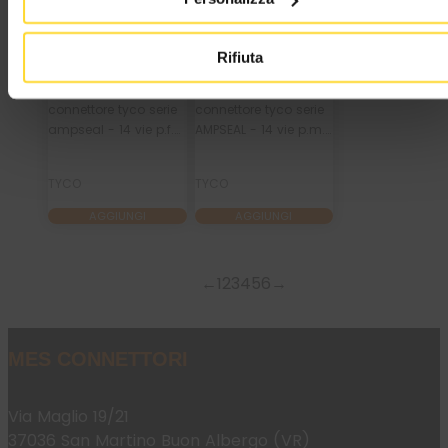
Non mostrare più.
Rifiuta
M 776273-4
M 776262-1
connettore tyco serie
connettore tyco serie
ampseal - 14 vie p.f.
AMPSEAL - 14 vie p.m.
grigio
dritto circuito
stampato nero
TYCO
TYCO
AGGIUNGI
AGGIUNGI
←
1
2
3
4
5
6
→
MES CONNETTORI
Via Maglio 19/21
37036 San Martino Buon Albergo (VR)