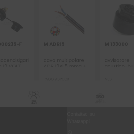
000235-F
M ADR15
M 133000
ccendisigari
cavo multipolare
avvisatore
ta 12 VOLT
ADR 12×1,5 mmq +
acustico-bu
3×2,50 mmq
90db 6-28vo
PAGG ASPOCK
MES
3500
clienti
Contattaci su
Whatsapp!