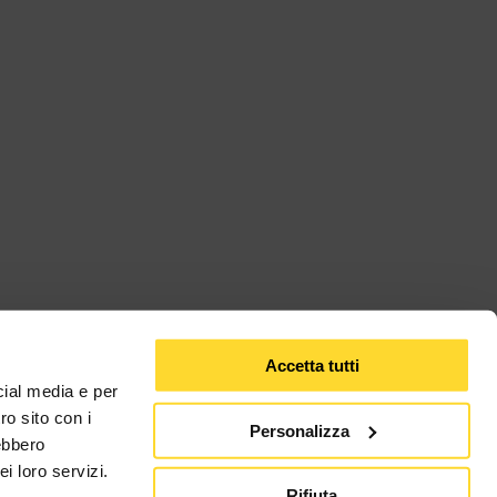
Accetta tutti
cial media e per
ro sito con i
Personalizza
rebbero
i loro servizi.
Rifiuta