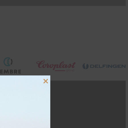
Close
this
module