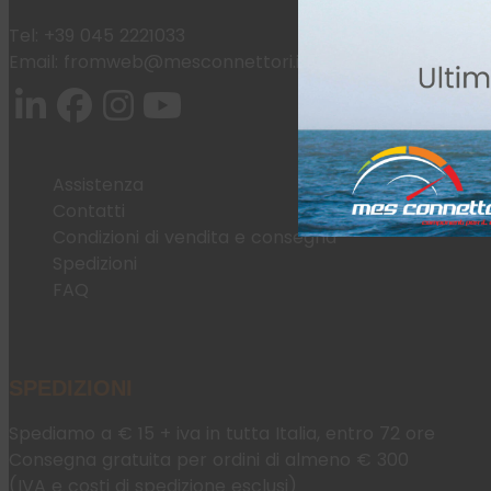
Tel:
+39 045 2221033
Email:
fromweb@mesconnettori.it
Assistenza
Contatti
Condizioni di vendita e consegna
Spedizioni
FAQ
SPEDIZIONI
Spediamo a € 15 + iva in tutta Italia, entro 72 ore
Consegna gratuita per ordini di almeno € 300
(IVA e costi di spedizione esclusi)