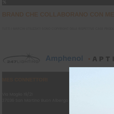
BRAND CHE COLLABORANO CON ME
TUTTI I MARCHI UTILIZZATI SONO COPYRIGHT DELLE RISPETTIVE CASE PROD
MES CONNETTORI
Via Maglio 19/21
37036 San Martino Buon Albergo (VR)