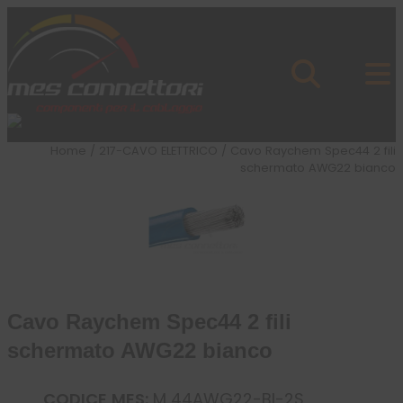
Skip to content
Azienda
Prodotti
Cataloghi
Brand
Home
/
217-CAVO ELETTRICO
/ Cavo Raychem Spec44 2 fili
Applicazioni
schermato AWG22 bianco
News
Profilo
Cavo Raychem Spec44 2 fili
schermato AWG22 bianco
CODICE MES:
M 44AWG22-BI-2S