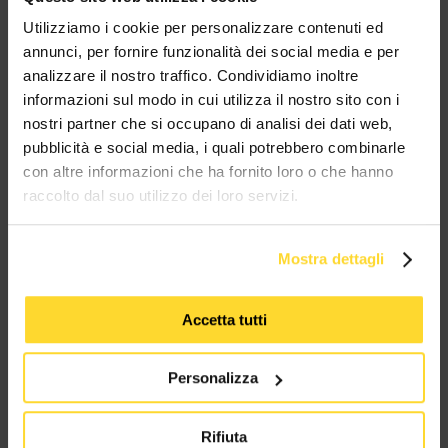
MES CONNETTORI
Utilizziamo i cookie per personalizzare contenuti ed
annunci, per fornire funzionalità dei social media e per
analizzare il nostro traffico. Condividiamo inoltre
TUTTI I MARCHI UTILIZZATI SONO COPYRIGHT DELLE RISPETTIVE CASE
PRODUTTRICI
informazioni sul modo in cui utilizza il nostro sito con i
nostri partner che si occupano di analisi dei dati web,
pubblicità e social media, i quali potrebbero combinarle
con altre informazioni che ha fornito loro o che hanno
raccolto dal suo utilizzo dei loro servizi.
Mostra dettagli
MES CONNETTORI
Accetta tutti
Via Maglio 19/21
37036 San Martino Buon Albergo (VR)
Personalizza
Tel:
+39 045 2221033
Rifiuta