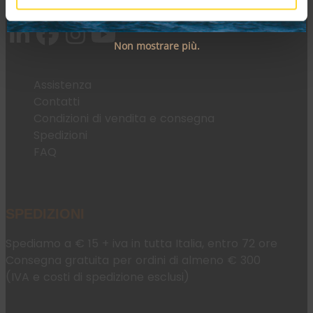
Email:
fromweb@mesconnettori.it
Non mostrare più.
Assistenza
Contatti
Condizioni di vendita e consegna
Spedizioni
FAQ
SPEDIZIONI
Spediamo a € 15 + iva in tutta Italia, entro 72 ore
Consegna gratuita per ordini di almeno € 300
(IVA e costi di spedizione esclusi)