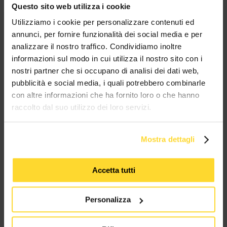
Questo sito web utilizza i cookie
BRAND CHE COLLABORANO CON
Utilizziamo i cookie per personalizzare contenuti ed
MES CONNETTORI
annunci, per fornire funzionalità dei social media e per
analizzare il nostro traffico. Condividiamo inoltre
TUTTI I MARCHI UTILIZZATI SONO COPYRIGHT DELLE RISPETTIVE CASE
informazioni sul modo in cui utilizza il nostro sito con i
PRODUTTRICI
nostri partner che si occupano di analisi dei dati web,
pubblicità e social media, i quali potrebbero combinarle
con altre informazioni che ha fornito loro o che hanno
raccolto dal suo utilizzo dei loro servizi.
Mostra dettagli
MES CONNETTORI
Accetta tutti
Via Maglio 19/21
37036 San Martino Buon Albergo (VR)
Personalizza