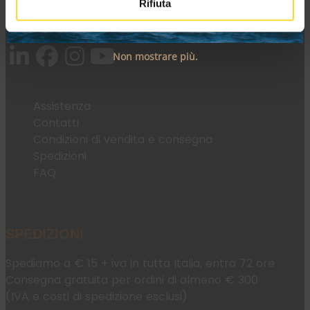
Rifiuta
Tel:
+39 045 2221033
Email:
fromweb@mesconnettori.it
Non mostrare più.
Assistenza
Contatti
Condizioni di vendita e consegna
Spedizioni
FAQ
SPEDIZIONI
Spediamo a € 15 + iva in tutta Italia, entro 72 ore
Consegna gratuita per ordini di almeno € 300
(IVA e costi di spedizione esclusi)