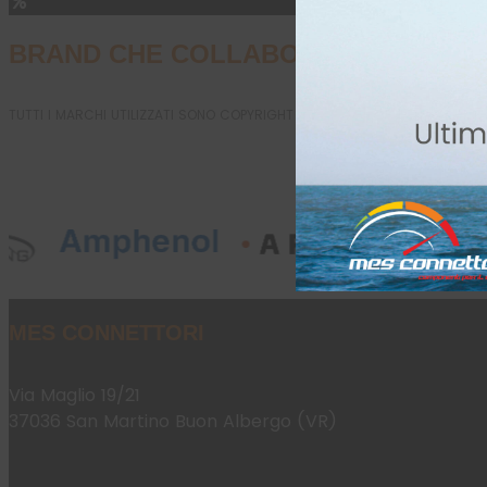
BRAND CHE COLLABORANO CON ME
TUTTI I MARCHI UTILIZZATI SONO COPYRIGHT DELLE RISPETTIVE CASE PROD
MES CONNETTORI
Via Maglio 19/21
37036 San Martino Buon Albergo (VR)