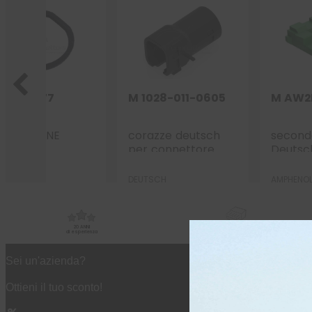
16-04477
M 1028-011-0605
M AW2
ARNIZIONE
corazze deutsch
second
utsch in
per connettore
Deutsc
OPRENE PER
DTM/ATM – 6 vie
connet
ONNETTORE HDP
p.f. nero
vie p.m
UTSCH
DEUTSCH
AMPHENO
SIZE 24
20 ANNI
di esperienza
15000 prodotti
a magazzino
Sei un'azienda?
Ottieni il tuo sconto!