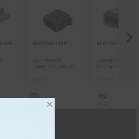
-0205
M DT06-12SB
M DT06-12SC
ca
connettore
connettore
Deutsch serie DT –
Deutsch serie DT
12 vie p.f. volante
12 vie P.F. volante
P/AT
nero polarizzato
verde
DEUTSCH
DEUTSCH
”B”
polarizzazione ”C
spedizioni 72h
Vendita
in tutta Italia
B2B - B2C
Close
this
module