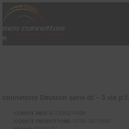
Skip to content
Azienda
Prodotti
Cataloghi
Brand
Applicazioni
News
Profilo
connettore Deutsch serie dt – 3 vie p.f
CODICE MES:
M 22902-P006
CODICE PRODUTTORE:
DT06-3S-P006