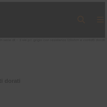
 serie dt – 3 vie p.f. grigio con resistenza 120ohm e contatti dorati
i dorati