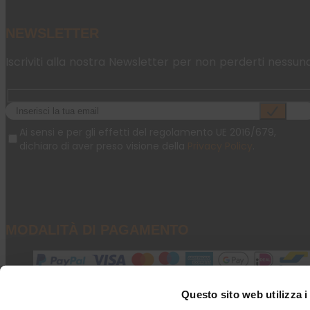
NEWSLETTER
Iscriviti alla nostra Newsletter per non perderti nessun
Ai sensi e per gli effetti del regolamento UE 2016/679,
dichiaro di aver preso visione della
Privacy Policy
.
MODALITÀ DI PAGAMENTO
Questo sito web utilizza i