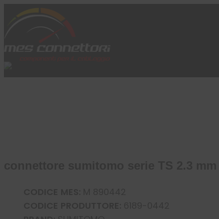
Skip to content
Azienda
Prodotti
Cataloghi
Brand
Applicazioni
News
Profilo
connettore sumitomo serie TS 2.3 mm (0
CODICE MES:
M 890442
CODICE PRODUTTORE:
6189-0442