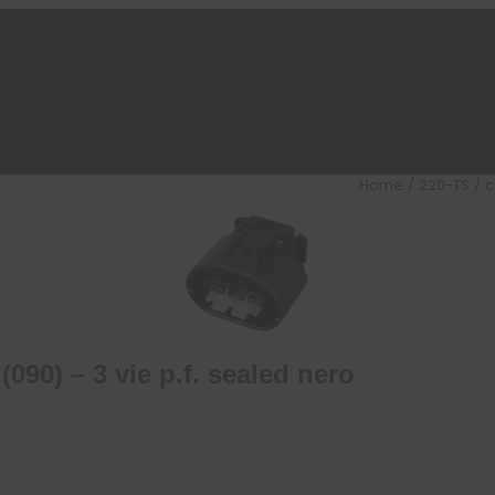
Home
/
220-TS
/ c
90) – 3 vie p.f. sealed nero