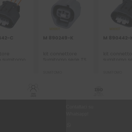
442-C
M 890249-K
M 890442-
tore
kit connettore
kit connett
o sumitomo
Sumitomo serie TS
sumitomo se
p.f. nero
2.3 mm (090) – 2
2.3 mm (090
vie p.f. sealed grigio
vie p.f. seal
SUMITOMO
SUMITOMO
3500
clienti
Contattaci su
Whatsapp!