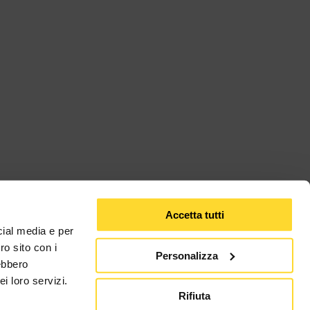
Accetta tutti
cial media e per
ro sito con i
Personalizza
rebbero
i loro servizi.
Rifiuta