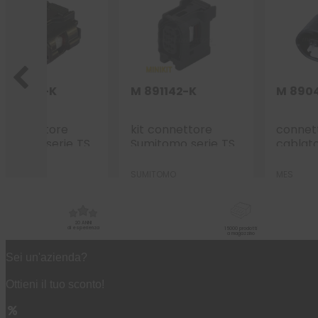
891046-K
M 891142-K
M 890
t connettore
kit connettore
connet
mitomo serie TS
Sumitomo serie TS
cablat
64 mm (025) – 5
0.64mm (025) – 6
– 3 vie 
e p.f. sealed nero
vie p.f. sealed nero
MITOMO
SUMITOMO
MES
20 ANNI
di esperienza
15000 prodotti
a magazzino
Sei un'azienda?
Ottieni il tuo sconto!