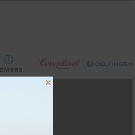
Close
this
module