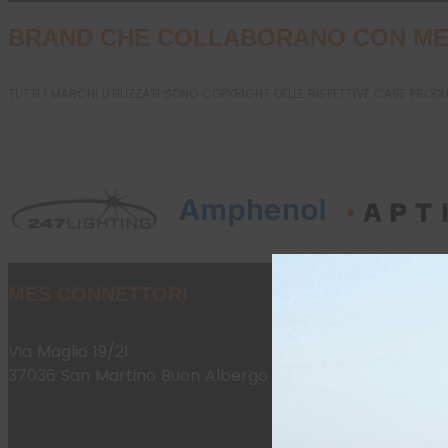
BRAND CHE COLLABORANO CON ME
TUTTI I MARCHI UTILIZZATI SONO COPYRIGHT DELLE RISPETTIVE CASE PROD
MES CONNETTORI
Via Maglio 19/21
37036 San Martino Buon Albergo (VR)