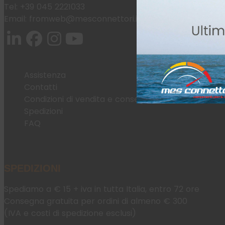
Tel:
+39 045 2221033
Email:
fromweb@mesconnettori.it
Assistenza
Contatti
Condizioni di vendita e consegna
Spedizioni
FAQ
SPEDIZIONI
Spediamo a € 15 + iva in tutta Italia, entro 72 ore
Consegna gratuita per ordini di almeno € 300
(IVA e costi di spedizione esclusi)