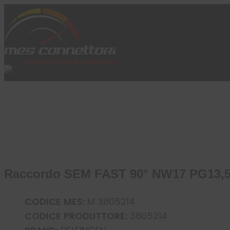
Skip to content
Azienda
Prodotti
Cataloghi
Brand
Applicazioni
News
Profilo
Raccordo SEM FAST 90° NW17 PG13,
CODICE MES:
M 3805214
CODICE PRODUTTORE:
3805214