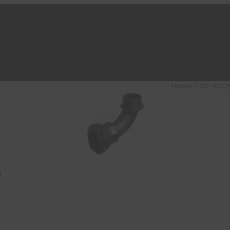
Home
/
217-ACC
5