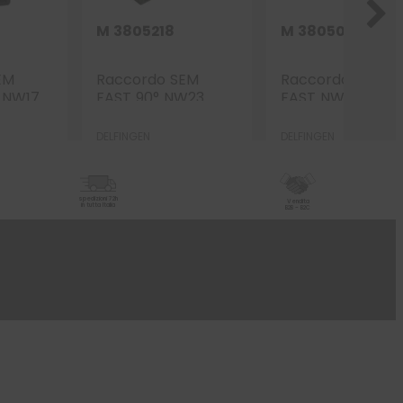
M 3805218
M 3805009
EM
Raccordo SEM
Raccordo SEM
 NW17
FAST 90° NW23
FAST NW12/13 PG
M32
NERO
DELFINGEN
DELFINGEN
spedizioni 72h
Vendita
in tutta Italia
B2B - B2C