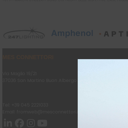
MES CONNETTORI
Via Maglio 19/21
37036 San Martino Buon Albergo (VR)
Tel:
+39 045 2221033
Email:
fromweb@mesconnettori.it