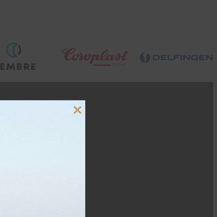
Close
this
module