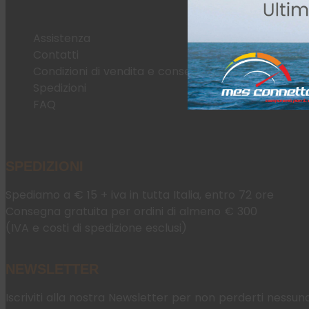
Assistenza
Contatti
Condizioni di vendita e consegna
Spedizioni
FAQ
SPEDIZIONI
Spediamo a € 15 + iva in tutta Italia, entro 72 ore
Consegna gratuita per ordini di almeno € 300
(IVA e costi di spedizione esclusi)
NEWSLETTER
Iscriviti alla nostra Newsletter per non perderti nessun