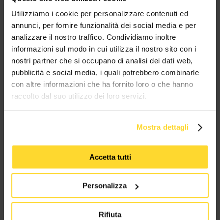
MES CONNETTORI
Utilizziamo i cookie per personalizzare contenuti ed
annunci, per fornire funzionalità dei social media e per
analizzare il nostro traffico. Condividiamo inoltre
TUTTI I MARCHI UTILIZZATI SONO COPYRIGHT DELLE RISPETTIVE CASE
PRODUTTRICI
informazioni sul modo in cui utilizza il nostro sito con i
nostri partner che si occupano di analisi dei dati web,
pubblicità e social media, i quali potrebbero combinarle
con altre informazioni che ha fornito loro o che hanno
raccolto dal suo utilizzo dei loro servizi.
Mostra dettagli
MES CONNETTORI
Accetta tutti
Via Maglio 19/21
37036 San Martino Buon Albergo (VR)
Personalizza
Tel:
+39 045 2221033
Rifiuta