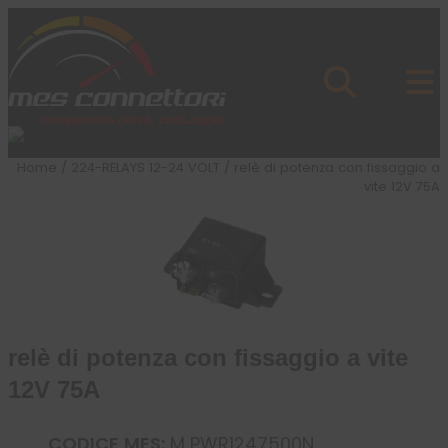
Skip to content
Azienda
Prodotti
Cataloghi
Brand
Home
/
224-RELAYS 12-24 VOLT
/ relè di potenza con fissaggio a
Applicazioni
vite 12V 75A
News
Profilo
relè di potenza con fissaggio a vite
12V 75A
CODICE MES:
M PWR1247500N