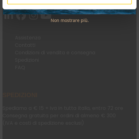
Email:
fromweb@mesconnettori.it
Non mostrare più.
Assistenza
Contatti
Condizioni di vendita e consegna
Spedizioni
FAQ
SPEDIZIONI
Spediamo a € 15 + iva in tutta Italia, entro 72 ore
Consegna gratuita per ordini di almeno € 300
(IVA e costi di spedizione esclusi)