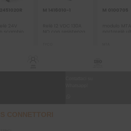
2451020R
M 1416010-1
M 0100705
elè 24V
Relè 12 VDC 130A
modulo MT
in scambio
NO con resistenza
portarelè ul
istenza
IP67
micro 7 posi
TYCO
MTA
3500
clienti
Contattaci su
Whatsapp!
S CONNETTORI
UTTRICI