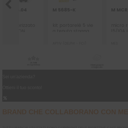
T.20.205.04
M 5685-K
M MCR
lè temporizzato
kit portarelè 5 vie
micro r
Y ON
a tenuta stagna
15/10A 
tardo in
serie Metri-pack
con res
citazione 4
630
S
APTIV (DELPHI - FCI)
MES
condi
20 ANNI
di esperienza
15000 prodotti
a magazzino
Sei un'azienda?
Ottieni il tuo sconto!
BRAND CHE COLLABORANO CON ME
TUTTI I MARCHI UTILIZZATI SONO COPYRIGHT DELLE RISPETTIVE CASE PROD