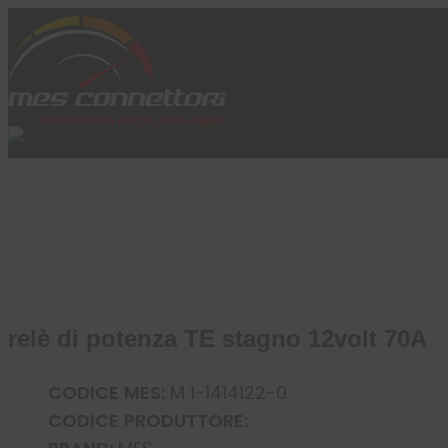
Skip to content
Azienda
Prodotti
Cataloghi
Brand
Applicazioni
News
Profilo
relè di potenza TE stagno 12volt 70A
CODICE MES:
M 1-1414122-0
CODICE PRODUTTORE: