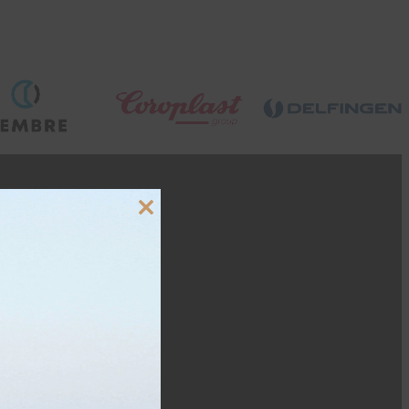
Close
this
module