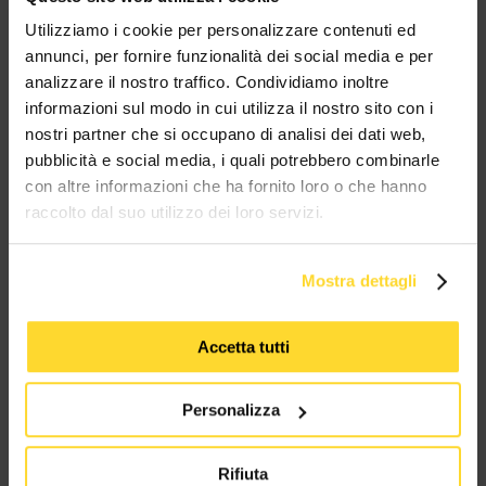
MES CONNETTORI
Utilizziamo i cookie per personalizzare contenuti ed
annunci, per fornire funzionalità dei social media e per
analizzare il nostro traffico. Condividiamo inoltre
TUTTI I MARCHI UTILIZZATI SONO COPYRIGHT DELLE RISPETTIVE CASE
PRODUTTRICI
informazioni sul modo in cui utilizza il nostro sito con i
nostri partner che si occupano di analisi dei dati web,
pubblicità e social media, i quali potrebbero combinarle
con altre informazioni che ha fornito loro o che hanno
raccolto dal suo utilizzo dei loro servizi.
Mostra dettagli
MES CONNETTORI
Accetta tutti
Via Maglio 19/21
37036 San Martino Buon Albergo (VR)
Personalizza
Tel:
+39 045 2221033
Rifiuta