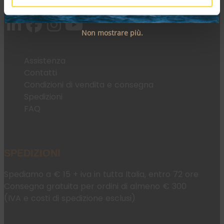
Email:
fromweb@mesconnettori.it
Non mostrare più.
Assistenza
Contatti
Condizioni di vendita e consegna
Spedizioni
FAQ
SPEDIZIONI
Spediamo a € 15 + iva in tutta Italia, entro 72 ore
Consegna gratuita per ordini di almeno € 300
(IVA e costi di spedizione esclusi)