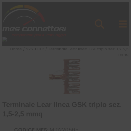
Skip to content
Azienda
Prodotti
Cataloghi
Brand
Home
/
225-DFK2
/ Terminale Lear linea GSK triplo sez. 1,5-2,5
Applicazioni
mmq
News
Profilo
Terminale Lear linea GSK triplo sez.
1,5-2,5 mmq
CODICE MES:
M 0220565