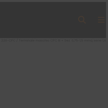
/
220-CPC
/ Terminale maschio CPC III + Sez. 0,75-1,5 mmq serie 1,6