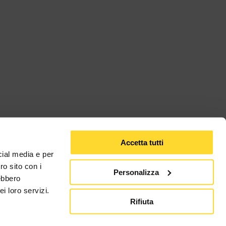
Accetta tutti
cial media e per
ro sito con i
Personalizza
rebbero
i loro servizi.
Rifiuta