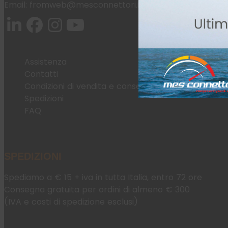
Email:
fromweb@mesconnettori.it
Assistenza
Contatti
Condizioni di vendita e consegna
Spedizioni
FAQ
SPEDIZIONI
Spediamo a € 15 + iva in tutta Italia, entro 72 ore
Consegna gratuita per ordini di almeno € 300
(IVA e costi di spedizione esclusi)