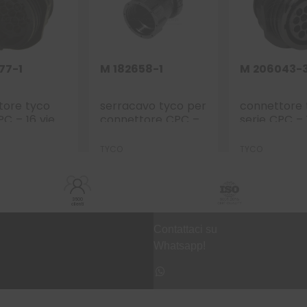
77-1
M 182658-1
M 206043-
tore tyco
serracavo tyco per
connettore 
PC – 16 vie
connettore CPC –
serie CPC – 
lante taglia
Dmax cavo 8,3mm
p.f. volante 
taglia 11
17
TYCO
TYCO
3500
clienti
Contattaci su
Whatsapp!