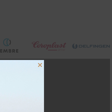
Close
this
module