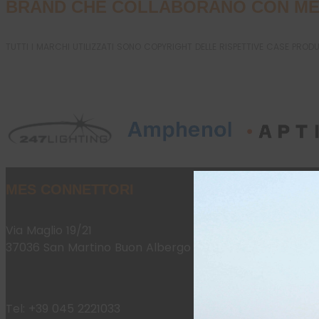
BRAND CHE COLLABORANO CON ME
TUTTI I MARCHI UTILIZZATI SONO COPYRIGHT DELLE RISPETTIVE CASE PROD
MES CONNETTORI
Via Maglio 19/21
37036 San Martino Buon Albergo (VR)
Tel:
+39 045 2221033