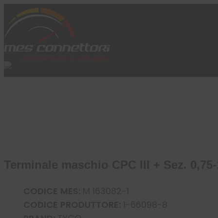
Skip to content
Azienda
Prodotti
Cataloghi
Brand
Applicazioni
News
Profilo
Terminale maschio CPC III + Sez. 0,75-
CODICE MES:
M 163082-1
CODICE PRODUTTORE:
1-66098-8