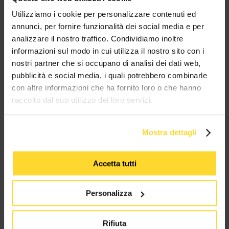
MES CONNETTORI
Utilizziamo i cookie per personalizzare contenuti ed
annunci, per fornire funzionalità dei social media e per
analizzare il nostro traffico. Condividiamo inoltre
TUTTI I MARCHI UTILIZZATI SONO COPYRIGHT DELLE RISPETTIVE CASE
PRODUTTRICI
informazioni sul modo in cui utilizza il nostro sito con i
nostri partner che si occupano di analisi dei dati web,
pubblicità e social media, i quali potrebbero combinarle
con altre informazioni che ha fornito loro o che hanno
raccolto dal suo utilizzo dei loro servizi.
Mostra dettagli
MES CONNETTORI
Accetta tutti
Via Maglio 19/21
37036 San Martino Buon Albergo (VR)
Personalizza
Tel:
+39 045 2221033
Rifiuta