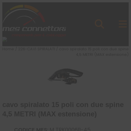
Skip to content
Azienda
Prodotti
Cataloghi
Brand
Home
/
226-CAVI SPIRALATI
/ cavo spiralato 15 poli con due spine
Applicazioni
4,5 METRI (MAX estensione)
News
Profilo
cavo spiralato 15 poli con due spine
4,5 METRI (MAX estensione)
CODICE MES:
M TRK000611-45