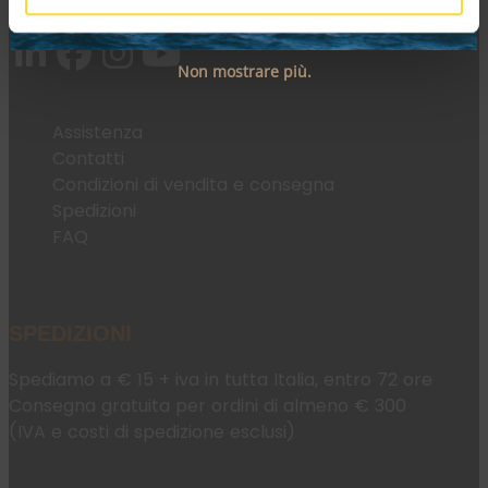
Email:
fromweb@mesconnettori.it
Non mostrare più.
Assistenza
Contatti
Condizioni di vendita e consegna
Spedizioni
FAQ
SPEDIZIONI
Spediamo a € 15 + iva in tutta Italia, entro 72 ore
Consegna gratuita per ordini di almeno € 300
(IVA e costi di spedizione esclusi)