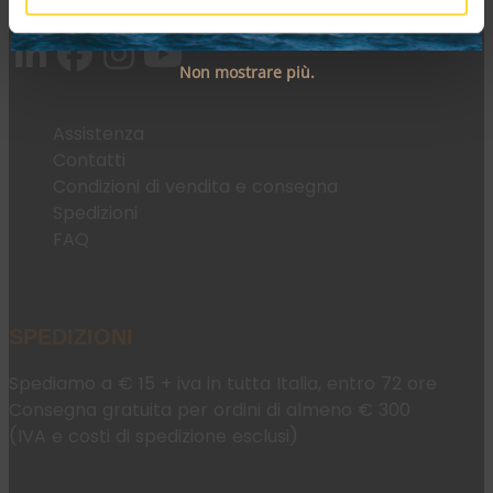
Email:
fromweb@mesconnettori.it
Non mostrare più.
Assistenza
Contatti
Condizioni di vendita e consegna
Spedizioni
FAQ
SPEDIZIONI
Spediamo a € 15 + iva in tutta Italia, entro 72 ore
Consegna gratuita per ordini di almeno € 300
(IVA e costi di spedizione esclusi)