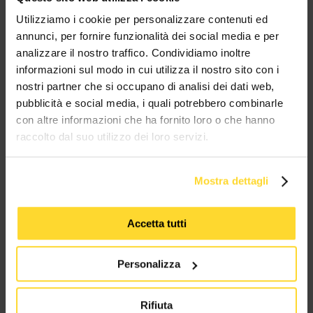
MES CONNETTORI
Utilizziamo i cookie per personalizzare contenuti ed
annunci, per fornire funzionalità dei social media e per
analizzare il nostro traffico. Condividiamo inoltre
TUTTI I MARCHI UTILIZZATI SONO COPYRIGHT DELLE RISPETTIVE CASE
PRODUTTRICI
informazioni sul modo in cui utilizza il nostro sito con i
nostri partner che si occupano di analisi dei dati web,
pubblicità e social media, i quali potrebbero combinarle
con altre informazioni che ha fornito loro o che hanno
raccolto dal suo utilizzo dei loro servizi.
Mostra dettagli
MES CONNETTORI
Accetta tutti
Via Maglio 19/21
37036 San Martino Buon Albergo (VR)
Personalizza
Tel:
+39 045 2221033
Rifiuta