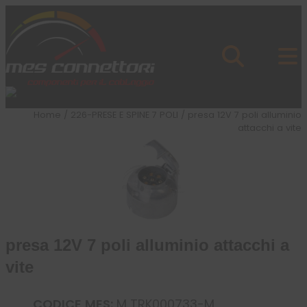
Skip to content
Azienda
Prodotti
Cataloghi
Brand
Home
/
226-PRESE E SPINE 7 POLI
/ presa 12V 7 poli alluminio
Applicazioni
attacchi a vite
News
Profilo
presa 12V 7 poli alluminio attacchi a
vite
CODICE MES:
M TRK000733-M